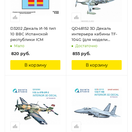
D3202 Декаль И-16 тип
QD48152 3D Декаль
10 ВВС Испанской
интерьера кабины TF-
республики ICM
104G (для модели
Hasegawa) Quinta
Мало
Достаточно
Studio
820
руб.
855
руб.
В корзину
В корзину