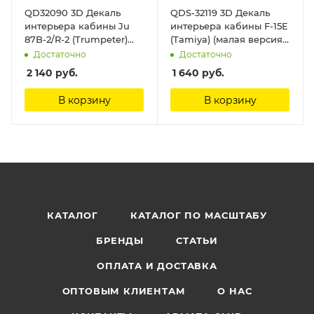
QD32090 3D Декаль
QDS-32119 3D Декаль
интерьера кабины Ju
интерьера кабины F-15E
87B-2/R-2 (Trumpeter)
(Tamiya) (малая версия)
Quinta Studio
Quinta Studio
Достаточно
Достаточно
2 140
руб.
1 640
руб.
В корзину
В корзину
КАТАЛОГ
КАТАЛОГ ПО МАСШТАБУ
БРЕНДЫ
СТАТЬИ
ОПЛАТА И ДОСТАВКА
ОПТОВЫМ КЛИЕНТАМ
О НАС