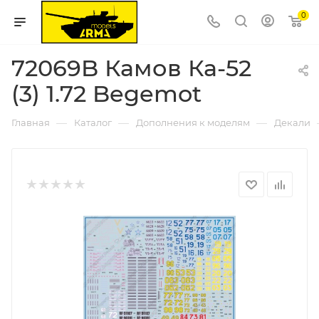
0
72069B Камов Ка-52
(3) 1.72 Begemot
—
—
—
Главная
Каталог
Дополнения к моделям
Декали