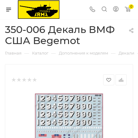
0
350-006 Декаль ВМФ
США Begemot
—
—
—
Главная
Каталог
Дополнения к моделям
Декали