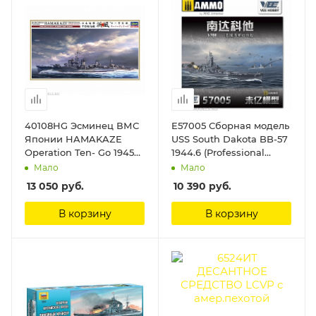
40108HG Эсминец ВМС
E57005 Сборная модель
Японии HAMAKAZE
USS South Dakota BB-57
Operation Ten- Go 1945
1944.6 (Professional
Super Detail (Limited
Edition) VEE HOBBY
Мало
Мало
Edition) Hasegawa
13 050
руб.
10 390
руб.
В корзину
В корзину