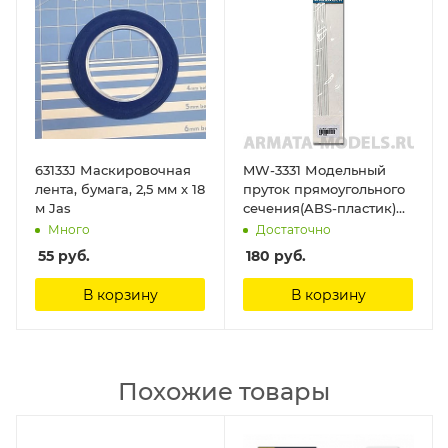
63133J Маскировочная
MW-3331 Модельный
лента, бумага, 2,5 мм х 18
пруток прямоугольного
м Jas
сечения(ABS-пластик)
4*2*250mm 4шт
Много
Достаточно
ManWah
55
руб.
180
руб.
В корзину
В корзину
Похожие товары