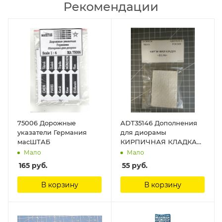
Рекомендации
75006 Дорожные
ADT35146 Дополнения
указатели Германия
для диорамы
масШТАБ
КИРПИЧНАЯ КЛАДКА
DioramaTech 3
Мало
Мало
165
руб.
55
руб.
В корзину
В корзину