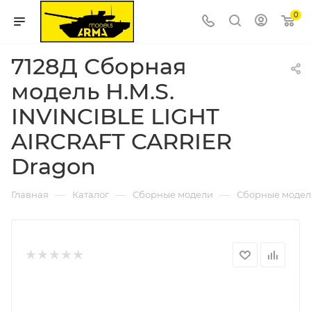
0
7128Д Сборная
модель H.M.S.
INVINCIBLE LIGHT
AIRCRAFT CARRIER
Dragon
—
—
—
Главная
Каталог
Сборные модели
Сборные модел