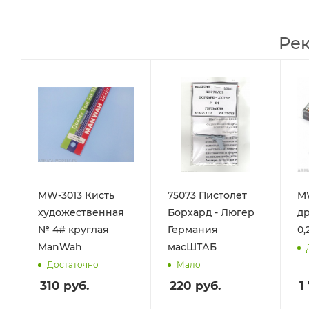
Ре
MW-3013 Кисть
75073 Пистолет
M
художественная
Борхард - Люгер
др
№ 4# круглая
Германия
0,
ManWah
масШТАБ
Достаточно
Мало
310
руб.
220
руб.
1