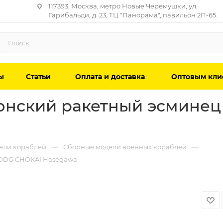
117393, Москва, метро Новые Черемушки, ул.
Гарибальди, д. 23, ТЦ "Панорама", павильон 2П-65.
ы
Статьи
Оплата и доставка
Оптовым кли
нский ракетный эсминец J
—
—
ели кораблей
Сборные модели военных кораблей
. DDG CHOKAI Hasegawa