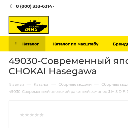
8 (800) 333-6314
Каталог
Каталог по масштабу
Бренд
49030-Cовременный япо
CHOKAI Hasegawa
—
—
—
Главная
Каталог
Сборные модели
Сборные мод
49030-Cовременный японский ракетный эсминец J.M.S.D.F