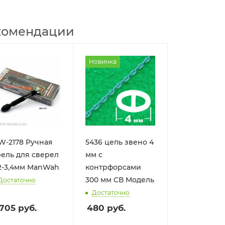
комендации
Новинка
W-2178 Ручная
5436 цепь звено 4
ель для сверел
мм с
2-3,4мм ManWah
контрфорсами
300 мм СВ Модель
Достаточно
Достаточно
 705
руб.
480
руб.