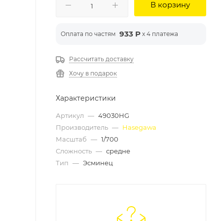
В корзину
933 Р
Оплата по частям
x 4 платежа
Рассчитать доставку
Хочу в подарок
Характеристики
Артикул
—
49030HG
Производитель
—
Hasegawa
Масштаб
—
1/700
Сложность
—
средне
Тип
—
Эсминец