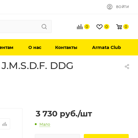
ВОЙТИ
0
0
0
ентам
О нас
Контакты
Armata Club
.M.S.D.F. DDG
3 730
руб.
/шт
Мало