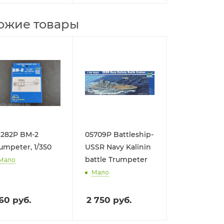
ожие товары
282P BM-2
05709P Battleship-
umpeter, 1/350
USSR Navy Kalinin
battle Trumpeter
Мало
Мало
60
руб.
2 750
руб.