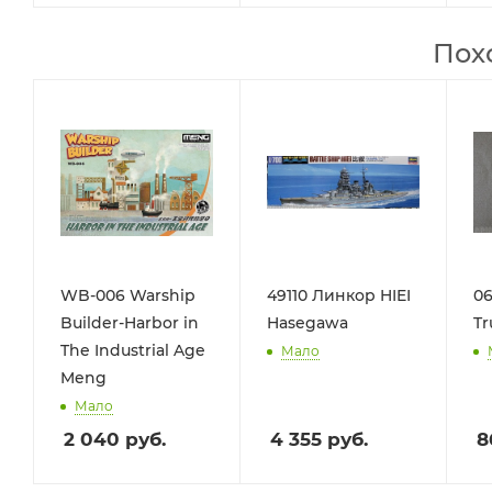
Пох
WB-006 Warship
49110 Линкор HIEI
06
Builder-Harbor in
Hasegawa
Tr
The Industrial Age
Мало
Meng
Мало
2 040
руб.
4 355
руб.
8