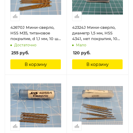
42670J Мини-сверло,
42324J Мини-сверло,
HSS M35, титановое
диаметр 1,5 мм, HSS
покрытие, d 1,1 мм, 10 шт.
4341, нет покрытия, 10
Jas
шт./уп. Jas
Достаточно
Мало
255
руб.
120
руб.
В корзину
В корзину