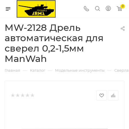
0
MW-2128 Дрель
автоматическая для
сверел 0,2-1,5мм
ManWah
—
—
—
Главная
Каталог
Модельные инструменты
Сверла