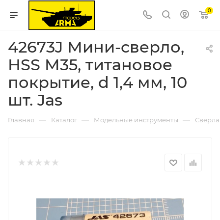
0
42673J Мини-сверло,
HSS M35, титановое
покрытие, d 1,4 мм, 10
шт. Jas
—
—
—
Главная
Каталог
Модельные инструменты
Сверла