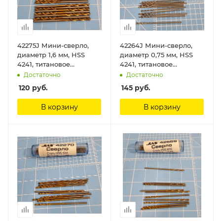
42275J Мини-сверло,
42264J Мини-сверло,
диаметр 1,6 мм, HSS
диаметр 0,75 мм, HSS
4241, титановое
4241, титановое
покрытие, 10 шт./уп. Jas
покрытие, 10 шт./уп. Jas
Достаточно
Достаточно
120
руб.
145
руб.
В корзину
В корзину