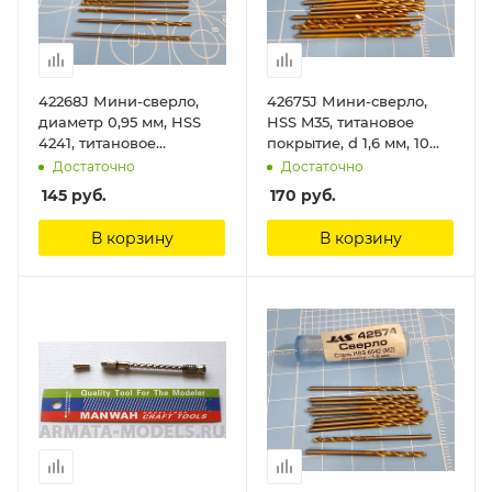
42268J Мини-сверло,
42675J Мини-сверло,
диаметр 0,95 мм, HSS
HSS M35, титановое
4241, титановое
покрытие, d 1,6 мм, 10
покрытие, 10 шт./уп. Jas
шт. Jas
Достаточно
Достаточно
145
руб.
170
руб.
В корзину
В корзину