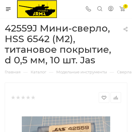
0
42559J Мини-сверло,
HSS 6542 (M2),
титановое покрытие,
d 0,5 мм, 10 шт. Jas
—
—
—
Главная
Каталог
Модельные инструменты
Сверла