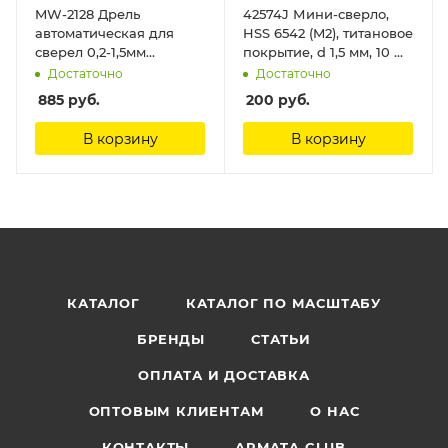
MW-2128 Дрель
42574J Мини-сверло,
автоматическая для
HSS 6542 (M2), титановое
сверел 0,2-1,5мм
покрытие, d 1,5 мм, 10 шт.
ManWah
Jas
Достаточно
Достаточно
885
руб.
200
руб.
В корзину
В корзину
КАТАЛОГ
КАТАЛОГ ПО МАСШТАБУ
БРЕНДЫ
СТАТЬИ
ОПЛАТА И ДОСТАВКА
ОПТОВЫМ КЛИЕНТАМ
О НАС
КОНТАКТЫ
ARMATA CLUB