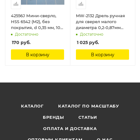
42556J Мини-сверло,
MW-2132 Дрель ручная
HSS 6542 (M2), без
для сверел малого
покрытия, d 0,35 мм, 10
диаметра 0,2-0,87мм
шт. Jas
ManWah
Достаточно
Достаточно
170
руб.
1 025
руб.
В корзину
В корзину
КАТАЛОГ
КАТАЛОГ ПО МАСШТАБУ
БРЕНДЫ
СТАТЬИ
ОПЛАТА И ДОСТАВКА
ОПТОВЫМ КЛИЕНТАМ
О НАС