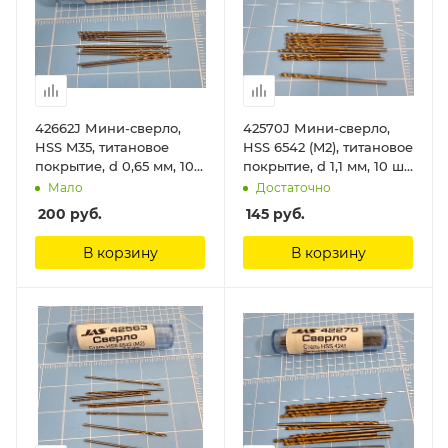
42662J Мини-сверло,
42570J Мини-сверло,
HSS M35, титановое
HSS 6542 (M2), титановое
покрытие, d 0,65 мм, 10
покрытие, d 1,1 мм, 10 шт.
шт. Jas
Jas
Мало
Достаточно
200
руб.
145
руб.
В корзину
В корзину