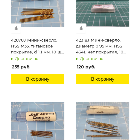
42670J Мини-сверло,
42318J Мини-сверло,
HSS M35, титановое
диаметр 0,95 мм, HSS
покрытие, d 1,1 мм, 10 шт.
4341, нет покрытия, 10
Jas
шт./уп. Jas
Достаточно
Достаточно
255
руб.
120
руб.
В корзину
В корзину