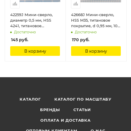
42259J Мини-сверло,
42668J Мини-сверло,
диаметр 0,5 мм, HSS
HSS M35, титановое
4241, титановое
покрытие, d 0,95 мм, 10
покрытие, 10 шт./уп. Jas
шт. Jas
Достаточно
Достаточно
145
руб.
170
руб.
В корзину
В корзину
КАТАЛОГ
КАТАЛОГ ПО МАСШТАБУ
БРЕНДЫ
СТАТЬИ
ОПЛАТА И ДОСТАВКА
ОПТОВЫМ КЛИЕНТАМ
О НАС