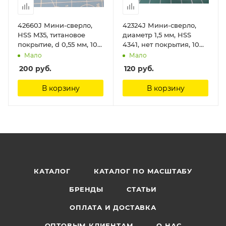
42660J Мини-сверло,
42324J Мини-сверло,
HSS M35, титановое
диаметр 1,5 мм, HSS
покрытие, d 0,55 мм, 10
4341, нет покрытия, 10
шт. Jas
шт./уп. Jas
Мало
Мало
200
руб.
120
руб.
В корзину
В корзину
КАТАЛОГ
КАТАЛОГ ПО МАСШТАБУ
БРЕНДЫ
СТАТЬИ
ОПЛАТА И ДОСТАВКА
ОПТОВЫМ КЛИЕНТАМ
О НАС