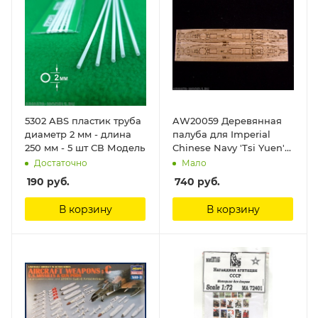
5302 ABS пластик труба
AW20059 Деревянная
диаметр 2 мм - длина
палуба для Imperial
250 мм - 5 шт СВ Модель
Chinese Navy 'Tsi Yuen'
ArtWox Model
Достаточно
Мало
190
руб.
740
руб.
В корзину
В корзину