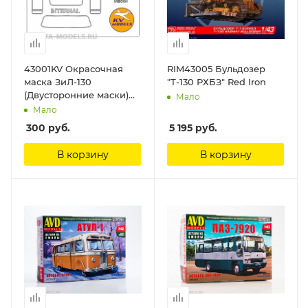
43001KV Окрасочная
RIM43005 Бульдозер
маска ЗиЛ-130
"Т-130 РХБЗ" Red Iron
(Двусторонние маски)
Мало
для моделей фирмы
Мало
AVD Models KV Models
300
руб.
5 195
руб.
В корзину
В корзину