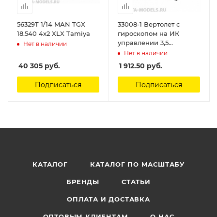
56329T 1/14 MAN TGX
33008-1 Вертолет с
18.540 4x2 XLX Tamiya
гироскопом на ИК
управлении 3,5
Нет в наличии
канальный,
Нет в наличии
28x9.5x12.5см, металл
40 305
руб.
1 912.50
руб.
Rastar
Подписаться
Подписаться
КАТАЛОГ
КАТАЛОГ ПО МАСШТАБУ
БРЕНДЫ
СТАТЬИ
ОПЛАТА И ДОСТАВКА
ОПТОВЫМ КЛИЕНТАМ
О НАС