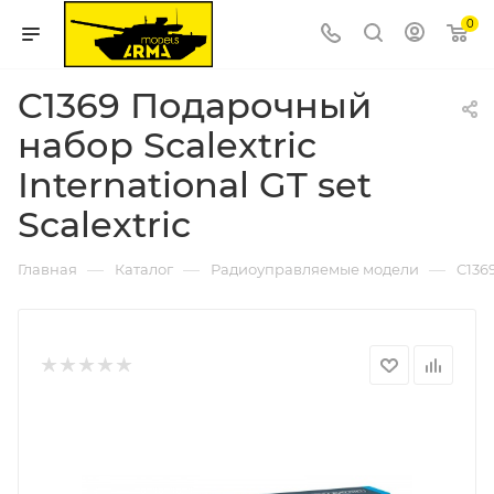
0
C1369 Подарочный
набор Scalextric
International GT set
Scalextric
—
—
—
Главная
Каталог
Радиоуправляемые модели
C1369