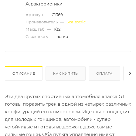
Характеристики
Артикул
—
C1369
Производитель
—
Scalextric
Масштаб
—
1/32
Сложность
—
легко
ОПИСАНИЕ
КАК КУПИТЬ
ОПЛАТА
Д
Эти два крутых спортивных автомобиля класса GT
готовы поразить трек в одной из четырех различных
конфигураций его компоновки. Идеально подходит
для молодых гонщиков, автомобили - супер
устойчивые и готовы выдержать даже самые
сильные гонки. Оба пульта управления имеют