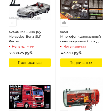
42400 Машина р/у
56511
Mercedes-Benz SLR
Многофункциональный
Rastar
свето-звуковой блок для
грузовиков Tamiya
Нет в наличии
Нет в наличии
2 588.25
руб.
43 350
руб.
Подписаться
Подписаться