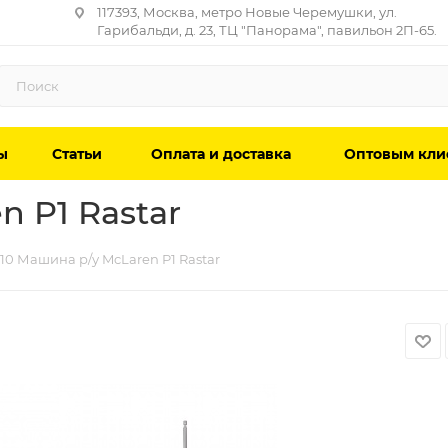
117393, Москва, метро Новые Черемушки, ул.
Гарибальди, д. 23, ТЦ "Панорама", павильон 2П-65.
ы
Статьи
Оплата и доставка
Оптовым кли
n P1 Rastar
110 Машина р/у McLaren P1 Rastar