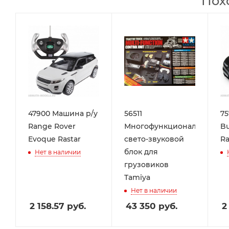
Пох
47900 Машина р/у
56511
75
Range Rover
Многофункциональный
Bu
Evoque Rastar
свето-звуковой
Ra
блок для
Нет в наличии
грузовиков
Tamiya
Нет в наличии
2 158.57
руб.
43 350
руб.
2