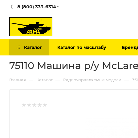
8 (800) 333-6314
Каталог
Каталог по масштабу
Бренд
75110 Машина р/у McLare
—
—
—
Главная
Каталог
Радиоуправляемые модели
75