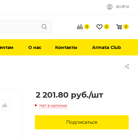
ВОЙТИ
0
0
0
ентам
О нас
Контакты
Armata Club
2 201.80
руб.
/шт
Нет в наличии
Подписаться