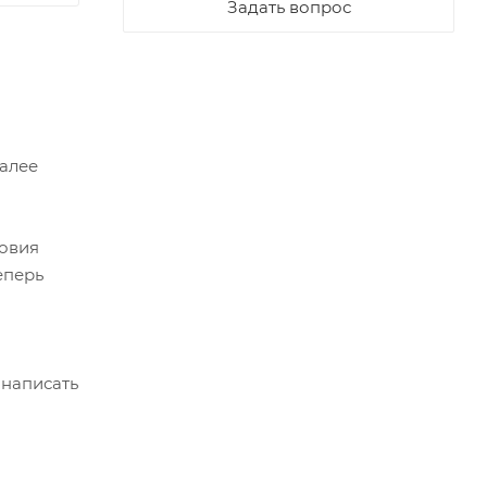
Задать вопрос
Далее
ловия
еперь
 написать