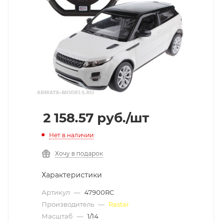
2 158.57
руб.
/шт
Нет в наличии
Хочу в подарок
Характеристики
Артикул
—
47900RC
Производитель
—
Rastar
Масштаб
—
1/14