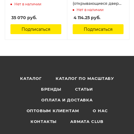
(открывающиеся двери,
Нет в наличии
работает от
Нет в наличии
аккумулятора) Rastar
35 070
руб.
4 114.25
руб.
Подписаться
Подписаться
КАТАЛОГ
КАТАЛОГ ПО МАСШТАБУ
БРЕНДЫ
СТАТЬИ
ОПЛАТА И ДОСТАВКА
ОПТОВЫМ КЛИЕНТАМ
О НАС
КОНТАКТЫ
ARMATA CLUB