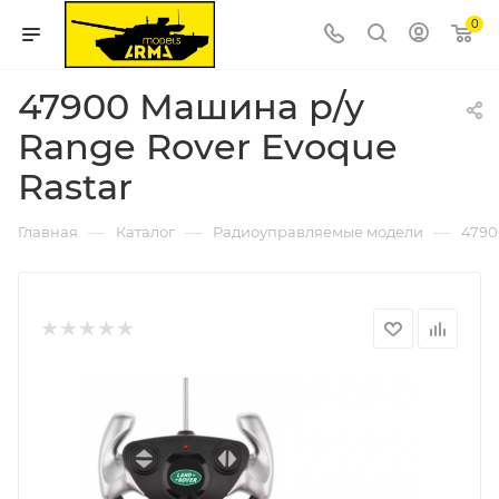
0
47900 Машина р/у
Range Rover Evoque
Rastar
—
—
—
Главная
Каталог
Радиоуправляемые модели
4790