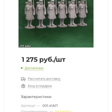
1 275
руб.
/шт
Достаточно
Рассчитать доставку
Хочу в подарок
Характеристики
Артикул
—
001.41АП
Производитель
—
Аванпост