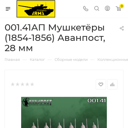
0
001.41АП Мушкетёры
(1854-1856) Аванпост,
28 мм
—
—
—
Главная
Каталог
Сборные модели
Коллекционны