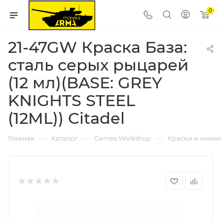
0
21-47GW Краска База:
сталь серых рыцарей
(12 мл)(BASE: GREY
KNIGHTS STEEL
(12ML)) Citadel
—
—
—
Главная
Каталог
Games Workshop
Краски и химия 