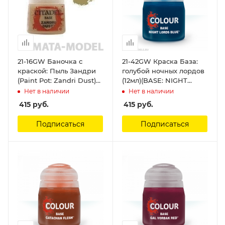
21-16GW Баночка с
21-42GW Краска База:
краской: Пыль Зандри
голубой ночных лордов
(Paint Pot: Zandri Dust)
(12мл)(BASE: NIGHT
Citadel
LORDS BLUE (12ML))
Нет в наличии
Нет в наличии
Citadel
415
руб.
415
руб.
Подписаться
Подписаться