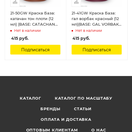
21-50GW Краска База:
21-41GW Краска База:
катачан тон плоти (12
гал ворбак красный (12
мл) (BASE: CATACHAN
мл)(BASE: GAL VORBAK
FLESHTONE (12ML))
RED (12ML)) Citadel
Нет в наличии
Нет в наличии
Citadel
415
руб.
415
руб.
Подписаться
Подписаться
КАТАЛОГ
КАТАЛОГ ПО МАСШТАБУ
БРЕНДЫ
СТАТЬИ
ОПЛАТА И ДОСТАВКА
ОПТОВЫМ КЛИЕНТАМ
О НАС