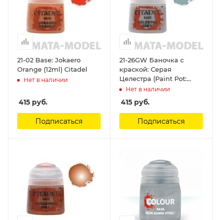
21-02 Base: Jokaero
21-26GW Баночка с
Orange (12ml) Citadel
краской: Серая
Целестра (Paint Pot:
Нет в наличии
Celestra Grey ) Citadel
Нет в наличии
415
руб.
415
руб.
Подписаться
Подписаться