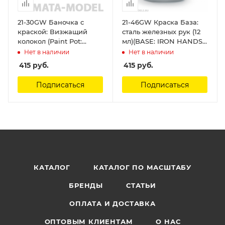
21-30GW Баночка с
21-46GW Краска База:
краской: Визжащий
сталь железных рук (12
колокол (Paint Pot:
мл)(BASE: IRON HANDS
Screaming Bell) Citadel
STEEL (12ML)) Citadel
Нет в наличии
Нет в наличии
415
руб.
415
руб.
Подписаться
Подписаться
КАТАЛОГ
КАТАЛОГ ПО МАСШТАБУ
БРЕНДЫ
СТАТЬИ
ОПЛАТА И ДОСТАВКА
ОПТОВЫМ КЛИЕНТАМ
О НАС