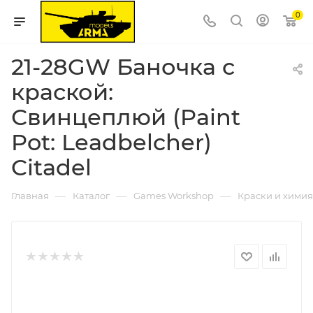
0
21-28GW Баночка с
краской:
Свинцеплюй (Paint
Pot: Leadbelcher)
Citadel
—
—
—
Главная
Каталог
Games Workshop
Краски и химия 