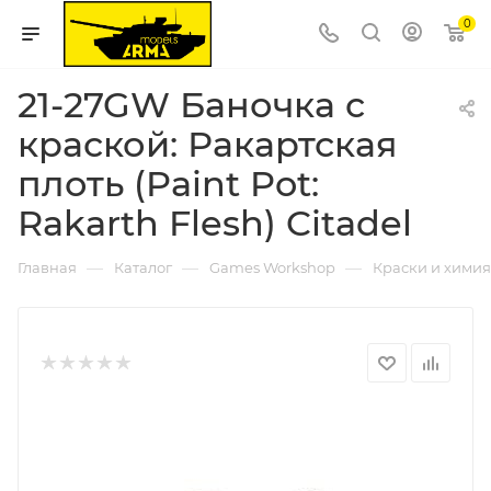
0
21-27GW Баночка с
краской: Ракартская
плоть (Paint Pot:
Rakarth Flesh) Citadel
—
—
—
Главная
Каталог
Games Workshop
Краски и химия 