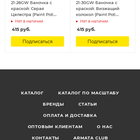
21-26GW Баночка с
21-30GW Баночка с
краской: Серая
краской: Визжащий
Целестра (Paint Pot:
колокол (Paint Pot:
Celestra Grey ) Citadel
Screaming Bell) Citadel
Нет в наличии
Нет в наличии
415
руб.
415
руб.
Подписаться
Подписаться
КАТАЛОГ
КАТАЛОГ ПО МАСШТАБУ
БРЕНДЫ
СТАТЬИ
ОПЛАТА И ДОСТАВКА
ОПТОВЫМ КЛИЕНТАМ
О НАС
КОНТАКТЫ
ARMATA CLUB