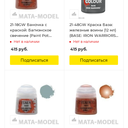
21-18GW Баночка с
21-48GW Краска База:
краской: Багмэнское
железные воины (12 мл)
свечение (Paint Pot:
(BASE: IRON WARRIORS
Bugman`s Glow) Citadel
(12ML)) Citadel
Нет в наличии
Нет в наличии
415
руб.
415
руб.
Подписаться
Подписаться