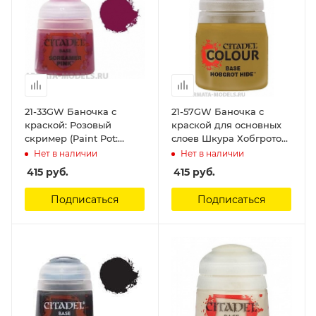
21-33GW Баночка с
21-57GW Баночка с
краской: Розовый
краской для основных
скример (Paint Pot:
слоев Шкура Хобгротов
Screamer Pink) Citadel
(BASE: HOBGROT HIDE
Нет в наличии
Нет в наличии
(12ML)) Citadel
415
руб.
415
руб.
Подписаться
Подписаться