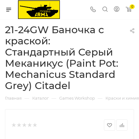
0
21-24GW Баночка с
краской:
Стандартный Серый
Меканикус (Paint Pot:
Mechanicus Standard
Grey) Citadel
—
—
—
Главная
Каталог
Games Workshop
Краски и химия 