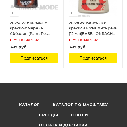
21-25GW Баночка с
21-38GW Баночка с
краской: Черный
краской Кожа Айонрейч
Аббадон (Paint Pot:
(12 мл)(BASE: IONRACH
Abbaddon Black) Citadel
SKIN) Citadel
Нет в наличии
Нет в наличии
415
руб.
415
руб.
Подписаться
Подписаться
КАТАЛОГ
КАТАЛОГ ПО МАСШТАБУ
БРЕНДЫ
СТАТЬИ
ОПЛАТА И ДОСТАВКА