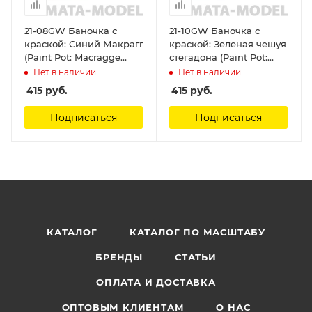
21-08GW Баночка с
21-10GW Баночка с
краской: Синий Макрагг
краской: Зеленая чешуя
(Paint Pot: Macragge
стегадона (Paint Pot:
Blue) Citadel
Stegadon Scale Green)
Нет в наличии
Нет в наличии
Citadel
415
руб.
415
руб.
Подписаться
Подписаться
КАТАЛОГ
КАТАЛОГ ПО МАСШТАБУ
БРЕНДЫ
СТАТЬИ
ОПЛАТА И ДОСТАВКА
ОПТОВЫМ КЛИЕНТАМ
О НАС