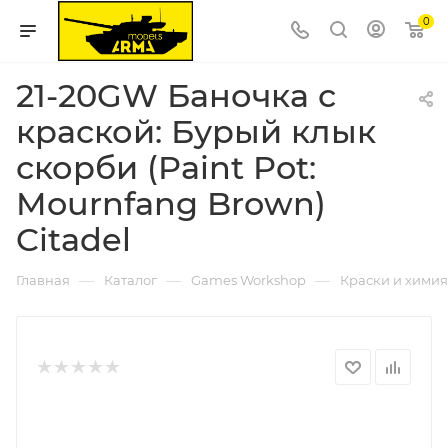
0
21-20GW Баночка с
краской: Бурый клык
скорби (Paint Pot:
Mournfang Brown)
Citadel
—
—
—
Главная
Каталог
Games Workshop
Краски и химия 