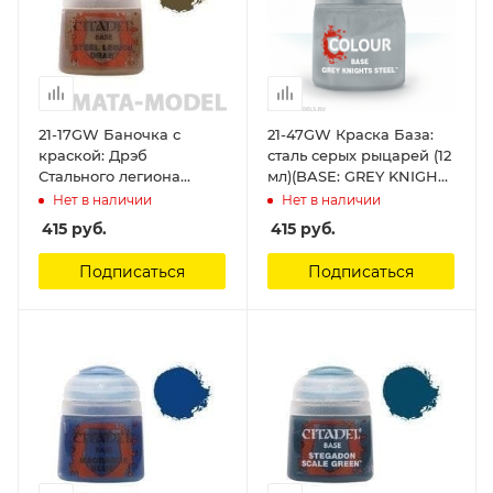
21-17GW Баночка с
21-47GW Краска База:
краской: Дрэб
сталь серых рыцарей (12
Стального легиона
мл)(BASE: GREY KNIGHTS
(Paint Pot: Steel Legion
STEEL (12ML)) Citadel
Нет в наличии
Нет в наличии
Drab) Citadel
415
руб.
415
руб.
Подписаться
Подписаться