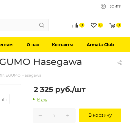
ВОЙТИ
0
0
0
ентам
О нас
Контакты
Armata Club
EGUMO Hasegawa
 MINEGUMO Hasegawa
2 325
руб.
/шт
Мало
В корзину