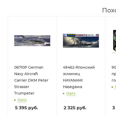
Пох
06710P German
49462-Японский
90
Navy Aircraft
эсминец
п
Carrier DKM Peter
HAYANAMI
го
Strasser
Hasegawa
Trumpeter
Мало
Мало
5 395
руб.
2 325
руб.
3