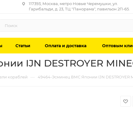
117393, Москва, метро Новые Черемушки, ул.
Гарибальди, д. 23, ТЦ "Панорама", павильон 2П-65.
ы
Статьи
Оплата и доставка
Оптовым кли
онии IJN DESTROYER MIN
—
ели кораблей
49464-Эсминец ВМС Японии IJN DESTROYER