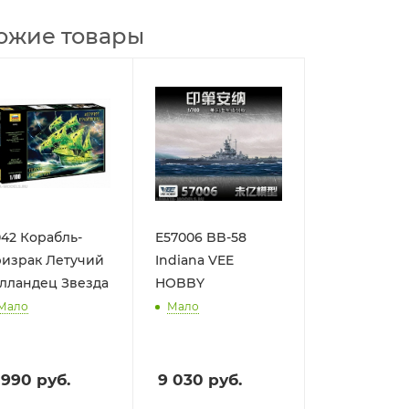
ожие товары
42 Корабль-
E57006 BB-58
ризрак Летучий
Indiana VEE
лландец Звезда
HOBBY
Мало
Мало
 990
руб.
9 030
руб.