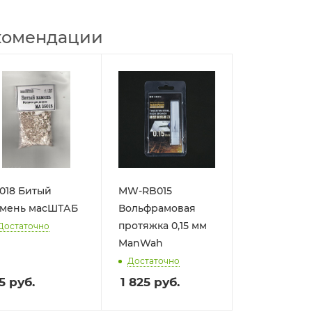
комендации
018 Битый
MW-RB015
амень масШТАБ
Вольфрамовая
протяжка 0,15 мм
Достаточно
ManWah
Достаточно
5
руб.
1 825
руб.