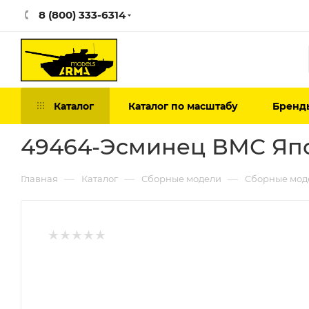
8 (800) 333-6314
Каталог
Каталог по масштабу
Бренд
49464-Эсминец ВМС Яп
—
—
—
Главная
Каталог
Сборные модели
Сборные мод