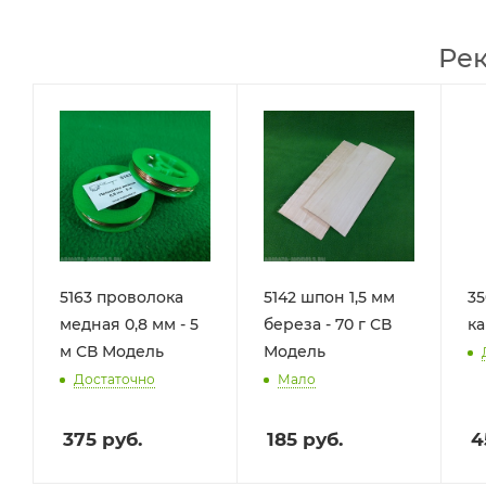
Ре
5163 проволока
5142 шпон 1,5 мм
35
медная 0,8 мм - 5
береза - 70 г СВ
к
м СВ Модель
Модель
Достаточно
Мало
375
руб.
185
руб.
4