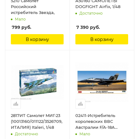
5210 Самолет
A50160 САМОЛЕТЫ
Российский
DOGFIGHT Airfix, 1/48
истребитель Звезда,
Достаточно
Мало
799
руб.
7 390
руб.
В корзину
В корзину
2817ИТ Самолет MИГ-23
02411-Истребитель
(10013160/011122/3526709,
королевских ВВС
ИТАЛИЯ) Italeri, 1/48
Австралии F/A-18A
quot;RAAF No.75 Sqn
Достаточно
Мало
Special Paintingquot;