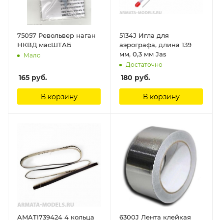
75057 Револьвер наган
5134J Игла для
НКВД масШТАБ
аэрографа, длина 139
мм, 0,3 мм Jas
Мало
Достаточно
165
руб.
180
руб.
В корзину
В корзину
AMATI739424 4 кольца
6300J Лента клейкая