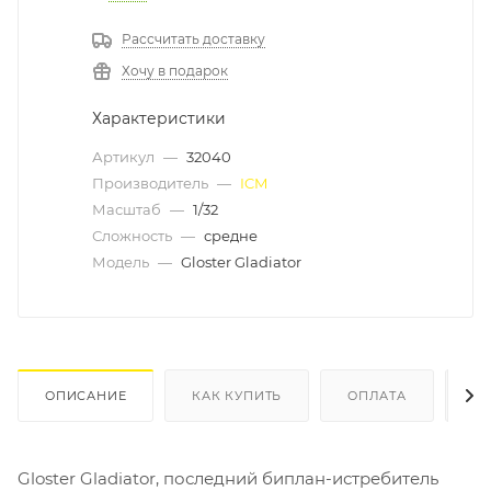
Рассчитать доставку
Хочу в подарок
Характеристики
Артикул
—
32040
Производитель
—
ICM
Масштаб
—
1/32
Сложность
—
средне
Модель
—
Gloster Gladiator
ОПИСАНИЕ
КАК КУПИТЬ
ОПЛАТА
Д
Gloster Gladiator, последний биплан-истребитель