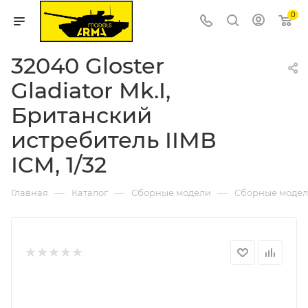
0
32040 Gloster
Gladiator Mk.I,
Британский
истребитель IIМВ
ICM, 1/32
—
—
—
Главная
Каталог
Сборные модели
Сборные модел