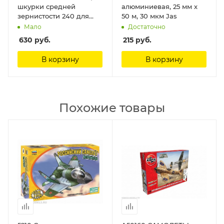
шкурки средней
алюминиевая, 25 мм х
зернистости 240 для
50 м, 30 мкм Jas
фигурного шкурника
Мало
Достаточно
AMATI
630
руб.
215
руб.
В корзину
В корзину
Похожие товары