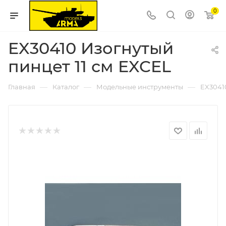
0
EX30410 Изогнутый
пинцет 11 см EXCEL
—
—
—
Главная
Каталог
Модельные инструменты
EX3041