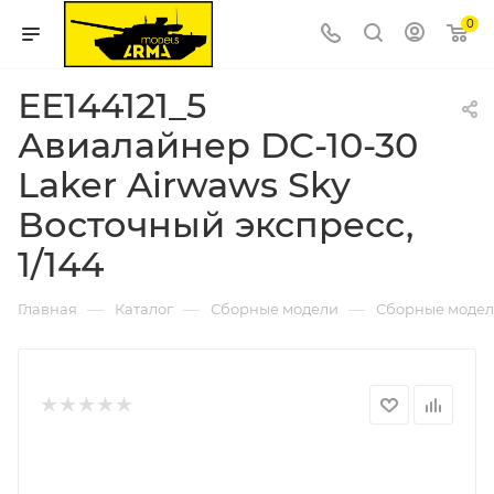
0
ЕЕ144121_5
Авиалайнер DC-10-30
Laker Airwaws Sky
Восточный экспресс,
1/144
—
—
—
Главная
Каталог
Сборные модели
Сборные модел