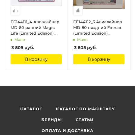
ЕЕ144111_4 Авиалайнер
ЕЕ144112_3 Авиалайнер
MD-80 ранний Magic
MD-80 поздний Finnair
Life (Limited Edision)
(Limited Edision)
Восточный экспресс,
Восточный экспресс,
Мало
Мало
1/144
1/144
3 805
руб.
3 805
руб.
В корзину
В корзину
КАТАЛОГ
КАТАЛОГ ПО МАСШТАБУ
БРЕНДЫ
СТАТЬИ
ОПЛАТА И ДОСТАВКА