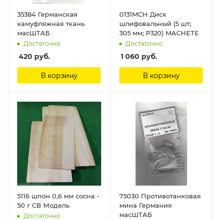
35384 Германская
0131MCH Диск
камуфляжная ткань
шлифовальный (5 шт;
масШТАБ
305 мм; Р320) MACHETE
Достаточно
Достаточно
420
руб.
1 060
руб.
В корзину
В корзину
5116 шпон 0,6 мм сосна -
75030 Противотанковая
50 г СВ Модель
мина Германия
масШТАБ
Достаточно