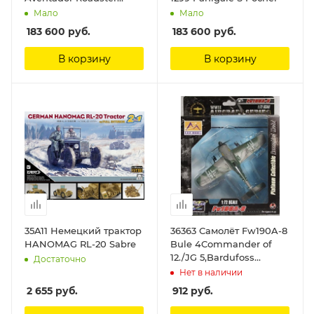
Bianco Canopus
Мало
Мало
(Полуматовый белый)
183 600
руб.
183 600
руб.
Pocher
В корзину
В корзину
35A11 Немецкий трактор
36363 Самолёт Fw190A-8
HANOMAG RL-20 Sabre
Bule 4Commander of
12./JG 5,Bardufoss
Достаточно
Airfield,1944 Easy Model
Нет в наличии
2 655
руб.
912
руб.