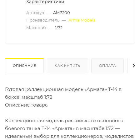
Характеристики
Артикул
—
AM7200
Производитель
—
Arma Models
Масштаб
—
1/72
ОПИСАНИЕ
КАК КУПИТЬ
ОПЛАТА
Д
Готовая коллекционная модель «Армата» Т-14 в
боксе, масштаб 1:72
Описание товара
Коллекционная модель российского основного
боевого танка Т-14 «Армата» в масштабе 1:72 —
идеальный выбор для коллекционеров, моделистов