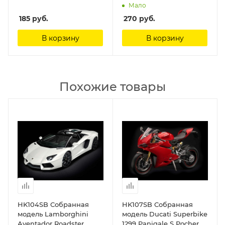
Мало
185
руб.
270
руб.
В корзину
В корзину
Похожие товары
HK104SB Собранная
HK107SB Собранная
модель Lamborghini
модель Ducati Superbike
Aventador Roadster
1299 Panigale S Pocher