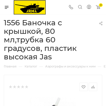
0
1556 Баночка с
крышкой, 80
мл,трубка 60
градусов, пластик
высокая Jas
—
—
—
Главная
Каталог
Аэрографы и аксессуары к ним
Е