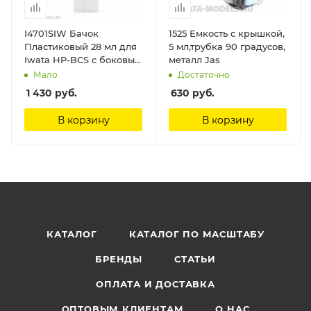
I4701SIW Бачок
1525 Емкость с крышкой,
Пластиковый 28 мл для
5 мл,трубка 90 градусов,
Iwata HP-BCS с боковым
металл Jas
металлическим
Мало
Достаточно
соединителем (I 470 1S) 1
1 430
руб.
630
руб.
шт Anest Iwata
В корзину
В корзину
КАТАЛОГ
КАТАЛОГ ПО МАСШТАБУ
БРЕНДЫ
СТАТЬИ
ОПЛАТА И ДОСТАВКА
ОПТОВЫМ КЛИЕНТАМ
О НАС