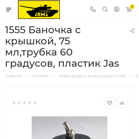
0
1555 Баночка с
крышкой, 75
мл,трубка 60
градусов, пластик Jas
—
—
—
Главная
Каталог
Аэрографы и аксессуары к ним
Е