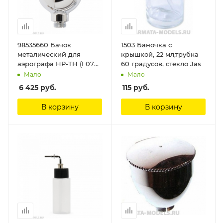
98535660 Бачок
1503 Баночка с
металический для
крышкой, 22 мл,трубка
аэрографа HP-TH (I 070
60 градусов, стекло Jas
8) Anest Iwata
Мало
Мало
6 425
руб.
115
руб.
В корзину
В корзину