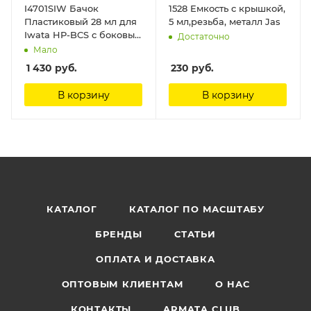
I4701SIW Бачок
1528 Емкость с крышкой,
Пластиковый 28 мл для
5 мл,резьба, металл Jas
Iwata HP-BCS с боковым
Достаточно
металлическим
Мало
соединителем (I 470 1S) 1
1 430
руб.
230
руб.
шт Anest Iwata
В корзину
В корзину
КАТАЛОГ
КАТАЛОГ ПО МАСШТАБУ
БРЕНДЫ
СТАТЬИ
ОПЛАТА И ДОСТАВКА
ОПТОВЫМ КЛИЕНТАМ
О НАС
КОНТАКТЫ
ARMATA CLUB