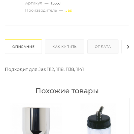
Артикул
—
1555J
Производитель
—
Jas
ОПИСАНИЕ
КАК КУПИТЬ
ОПЛАТА
Д
Подходит для Jas 1112, 1118, 1138, 1141
Похожие товары