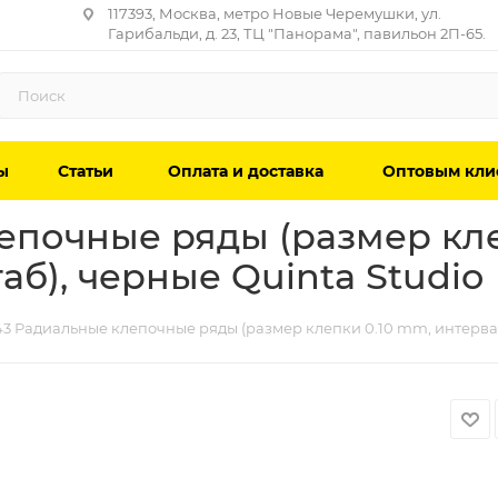
117393, Москва, метро Новые Черемушки, ул.
Гарибальди, д. 23, ТЦ "Панорама", павильон 2П-65.
ы
Статьи
Оплата и доставка
Оптовым кли
епочные ряды (размер кле
б), черные Quinta Studio
3 Радиальные клепочные ряды (размер клепки 0.10 mm, интервал