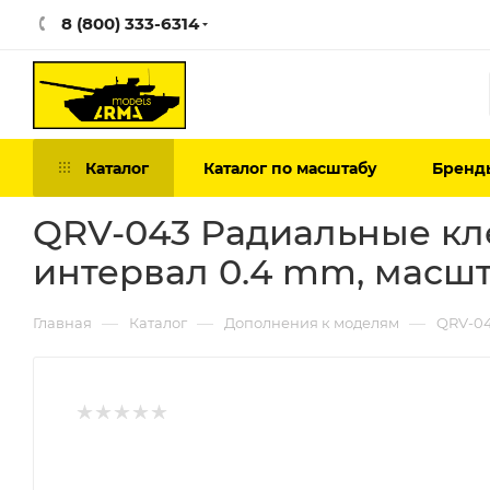
8 (800) 333-6314
Каталог
Каталог по масштабу
Бренд
QRV-043 Радиальные кл
интервал 0.4 mm, масшта
—
—
—
Главная
Каталог
Дополнения к моделям
QRV-04