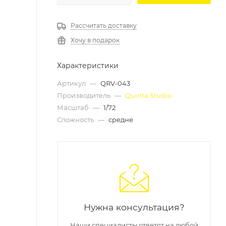
Рассчитать доставку
Хочу в подарок
Характеристики
Артикул
—
QRV-043
Производитель
—
Quinta Studio
Масштаб
—
1/72
Сложность
—
средне
Нужна консультация?
Наши специалисты ответят на любой