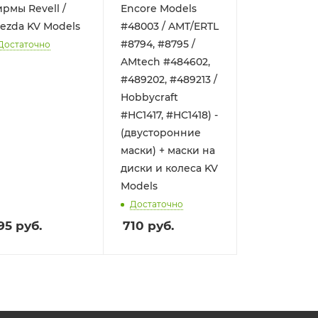
рмы Revell /
Encore Models
ezda KV Models
#48003 / AMT/ERTL
#8794, #8795 /
Достаточно
AMtech #484602,
#489202, #489213 /
Hobbycraft
#HC1417, #HC1418) -
(двусторонние
маски) + маски на
диски и колеса KV
Models
Достаточно
95
руб.
710
руб.