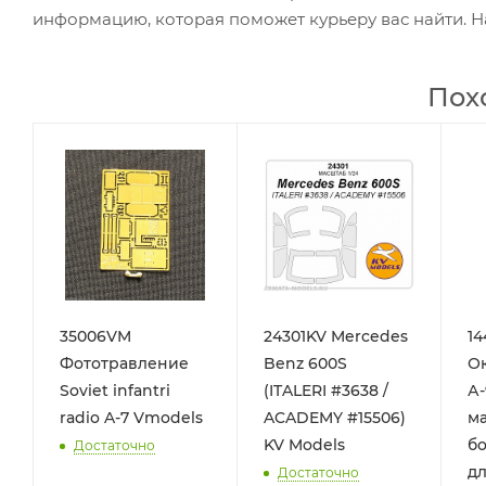
информацию, которая поможет курьеру вас найти. Н
Пох
35006VM
24301KV Mercedes
14
Фототравление
Benz 600S
Ок
Soviet infantri
(ITALERI #3638 /
А-
radio A-7 Vmodels
ACADEMY #15506)
ма
KV Models
бо
Достаточно
д
Достаточно