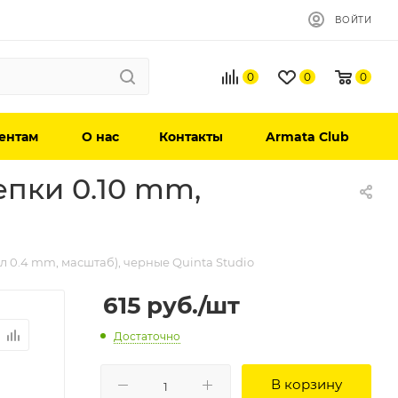
ВОЙТИ
0
0
0
ентам
О нас
Контакты
Armata Club
пки 0.10 mm,
 0.4 mm, масштаб), черные Quinta Studio
615
руб.
/шт
Достаточно
В корзину