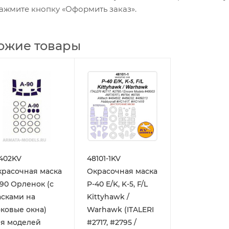
ажмите кнопку «Оформить заказ».
ожие товары
402KV
48101-1KV
расочная маска
Окрасочная маска
90 Орленок (с
P-40 E/K, K-5, F/L
сками на
Kittyhawk /
ковые окна)
Warhawk (ITALERI
ля моделей
#2717, #2795 /