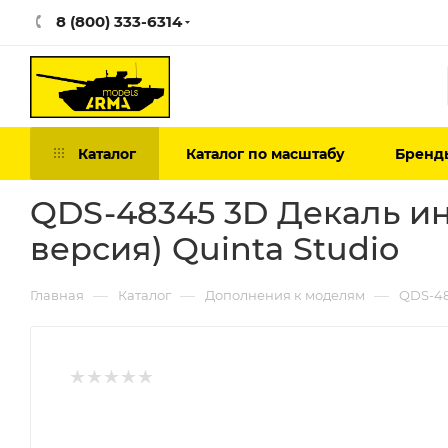
8 (800) 333-6314
Каталог
Каталог по масштабу
Бренд
QDS-48345 3D Декаль ин
версия) Quinta Studio
—
—
—
Главная
Каталог
Дополнения к моделям
QDS-48