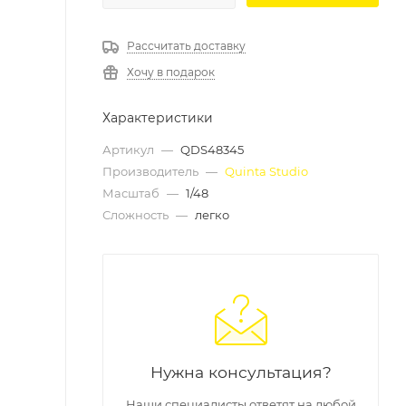
Рассчитать доставку
Хочу в подарок
Характеристики
Артикул
—
QDS48345
Производитель
—
Quinta Studio
Масштаб
—
1/48
Сложность
—
легко
Нужна консультация?
Наши специалисты ответят на любой