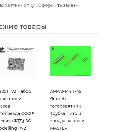
ажмите кнопку «Оформить заказ».
ожие товары
2051 1:72 Набор
AM-72-144 Т-45
тафотов и
Ястреб-
аков
тетеревятник -
топоезда СССР/
Трубка Пито и
ссия (ФТД) SG
зонд угла атаки
delling 1/72
MASTER