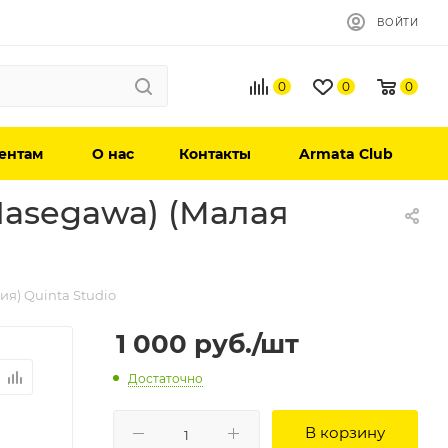
ВОЙТИ
0
0
0
ентам
О нас
Контакты
Armata Club
Hasegawa) (Малая
я) Quinta Studio
1 000
руб.
/шт
Достаточно
В корзину