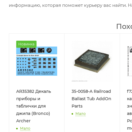
информацию, которая поможет курьеру вас найти. Н
Пох
Новинка
AR35382 Декаль
35-0058-A Railroad
f7
приборы и
Ballast Tub AddOn
ка
таблички для
Parts
зн
джипа (Bronco)
ав
Мало
Archer
Ро
mo
Мало