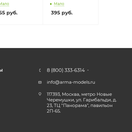
Мало
Мало
65
руб.
395
руб.
8 (800) 333-6314
Ы
info@arma-models.ru
117393, Москва, метро Новые
Черемушки, ул. Гарибальди, д.
23, ТЦ "Панорама", павильон
2П-65.