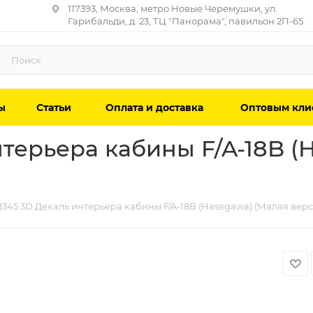
117393, Москва, метро Новые Черемушки, ул.
Гарибальди, д. 23, ТЦ "Панорама", павильон 2П-65.
ы
Статьи
Оплата и доставка
Оптовым кли
терьера кабины F/A-18B (
345 3D Декаль интерьера кабины F/A-18B (Hasegawa) (Малая верси