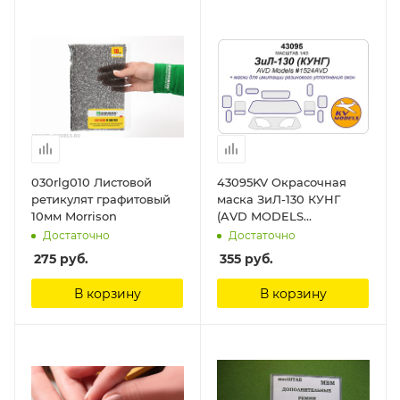
030rlg010 Листовой
43095KV Окрасочная
ретикулят графитовый
маска ЗиЛ-130 КУНГ
10мм Morrison
(AVD MODELS
#1524AVD) KV Models
Достаточно
Достаточно
275
руб.
355
руб.
В корзину
В корзину