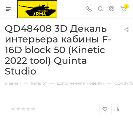
0
QD48408 3D Декаль
интерьера кабины F-
16D block 50 (Kinetic
2022 tool) Quinta
Studio
—
—
—
Главная
Каталог
Дополнения к моделям
QD48408 3