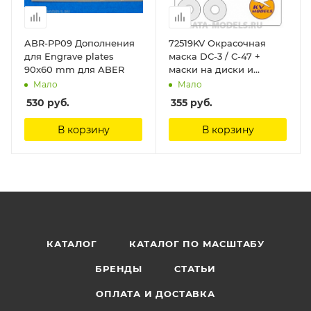
ABR-PP09 Дополнения
72519KV Окрасочная
для Engrave plates
маска DC-3 / C-47 +
90x60 mm для ABER
маски на диски и
колеса для моделей
Мало
Мало
фирмы AIRFIX KV Models
530
руб.
355
руб.
В корзину
В корзину
КАТАЛОГ
КАТАЛОГ ПО МАСШТАБУ
БРЕНДЫ
СТАТЬИ
ОПЛАТА И ДОСТАВКА