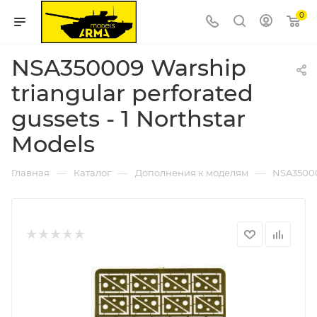
0
NSA350009 Warship
triangular perforated
gussets - 1 Northstar
Models
—
—
—
Главная
Каталог
Дополнения к моделям
NSA350009