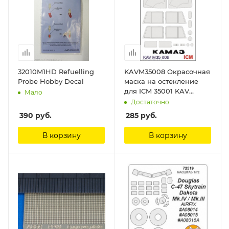
32010M1HD Refuelling
KAVM35008 Окрасочная
Probe Hobby Decal
маска на остекление
для ICM 35001 KAV
Мало
Models
Достаточно
390
руб.
285
руб.
В корзину
В корзину