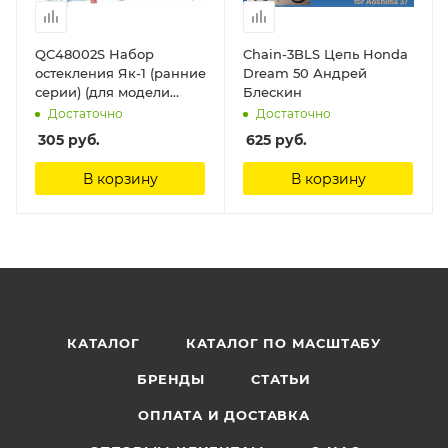
QC48002S Набор
Chain-3BLS Цепь Honda
остекления Як-1 (ранние
Dream 50 Андрей
серии) (для модели
Блескин
Моделсвит/ЮФ), 1 шт
Достаточно
Достаточно
Quinta Studio
305
руб.
625
руб.
В корзину
В корзину
КАТАЛОГ
КАТАЛОГ ПО МАСШТАБУ
БРЕНДЫ
СТАТЬИ
ОПЛАТА И ДОСТАВКА