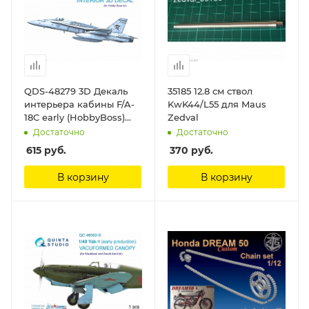
QDS-48279 3D Декаль
35185 12.8 см ствол
интерьера кабины F/A-
KwK44/L55 для Maus
18C early (HobbyBoss)
Zedval
(Малая версия) Quinta
Достаточно
Достаточно
Studio
615
руб.
370
руб.
В корзину
В корзину