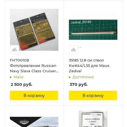
FH700108
35185 12.8 см ствол
Фототравление Russian
KwK44/L55 для Maus
Navy Slava Class Cruiser
Zedval
(For Trumpeter) FlyHawk
Мало
Достаточно
2 500
руб.
370
руб.
В корзину
В корзину