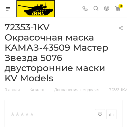
0
72353-1KV
Окрасочная маска
КАМАЗ-43509 Мастер
Звезда 5076
двусторонние маски
KV Models
—
—
—
Главная
Каталог
Дополнения к моделям
72353-1K