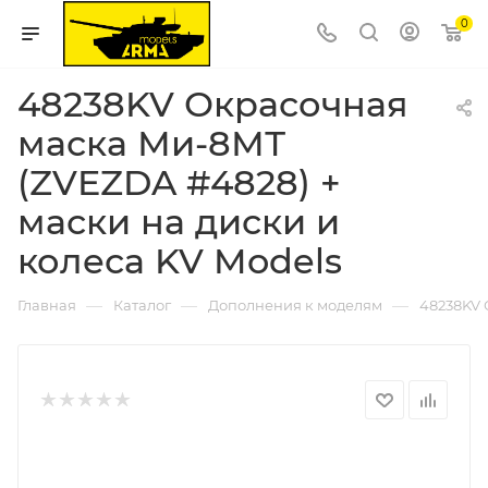
0
48238KV Окрасочная
маска Ми-8МТ
(ZVEZDA #4828) +
маски на диски и
колеса KV Models
—
—
—
Главная
Каталог
Дополнения к моделям
48238KV 