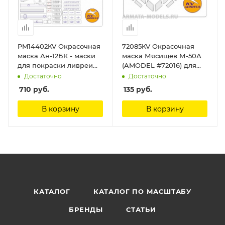
PM14402KV Окрасочная
72085KV Окрасочная
маска Ан-12БК - маски
маска Мясищев М-50А
для покраски ливреи
(AMODEL #72016) для
самолета СССР / RA-
моделей фирмы
Достаточно
Достаточно
11527/11124 (Аэрофлот) KV
AMODEL KV Models
710
руб.
135
руб.
Models
В корзину
В корзину
КАТАЛОГ
КАТАЛОГ ПО МАСШТАБУ
БРЕНДЫ
СТАТЬИ