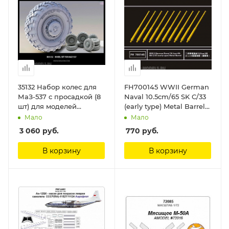
35132 Набор колес для
FH700145 WWII German
МаЗ-537 с просадкой (8
Naval 10.5cm/65 SK C/33
шт) для моделей
(early type) Metal Barrel
Трумпетер MINIARM 1/35
FlyHawk
Мало
Мало
3 060
руб.
770
руб.
В корзину
В корзину