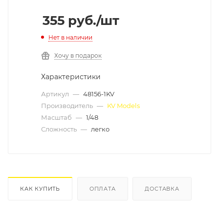
355
руб.
/шт
Нет в наличии
Хочу в подарок
Характеристики
Артикул
—
48156-1KV
Производитель
—
KV Models
Масштаб
—
1/48
Сложность
—
легко
КАК КУПИТЬ
ОПЛАТА
ДОСТАВКА