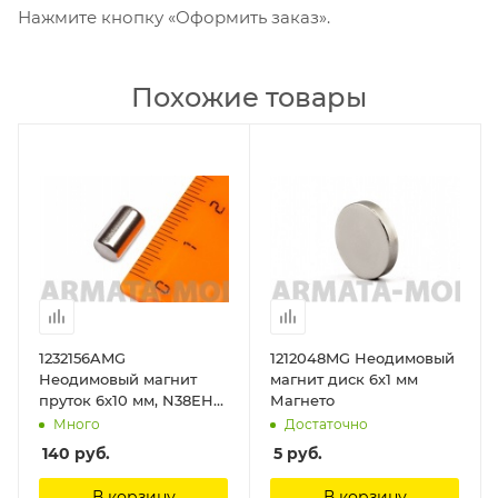
Нажмите кнопку «Оформить заказ».
Похожие товары
1232156AMG
1212048MG Неодимовый
Неодимовый магнит
магнит диск 6х1 мм
пруток 6х10 мм, N38EH
Магнето
Магнето
Много
Достаточно
140
руб.
5
руб.
В корзину
В корзину