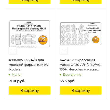
48060KV P-51A/B для
14494KV Окрасочная
моделей фирмы ICM KV
маска C-130 A/H/J-30/AC-
Models
130H Hercules + маски
на диски и колеса для
Мало
Достаточно
моделей фирмы
300
руб.
275
руб.
Minicraft KV Models
В корзину
В корзину