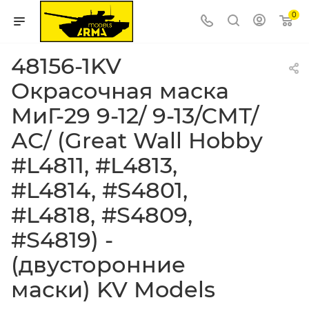
0
48156-1KV
Окрасочная маска
МиГ-29 9-12/ 9-13/СМТ/
АС/ (Great Wall Hobby
#L4811, #L4813,
#L4814, #S4801,
#L4818, #S4809,
#S4819) -
(двусторонние
маски) KV Models