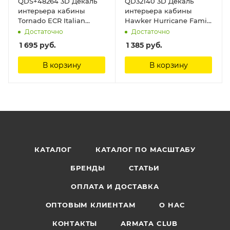
QDS+48264 3D Декаль
QD32140 3D Декаль
интерьера кабины
интерьера кабины
Tornado ECR Italian
Hawker Hurricane Family
(Revell) (малая версия) (с
(Fly) Quinta Studio
Достаточно
Достаточно
3D-печатными
1 695
руб.
1 385
руб.
деталями) Quinta Studio
В корзину
В корзину
КАТАЛОГ
КАТАЛОГ ПО МАСШТАБУ
БРЕНДЫ
СТАТЬИ
ОПЛАТА И ДОСТАВКА
ОПТОВЫМ КЛИЕНТАМ
О НАС
КОНТАКТЫ
ARMATA CLUB