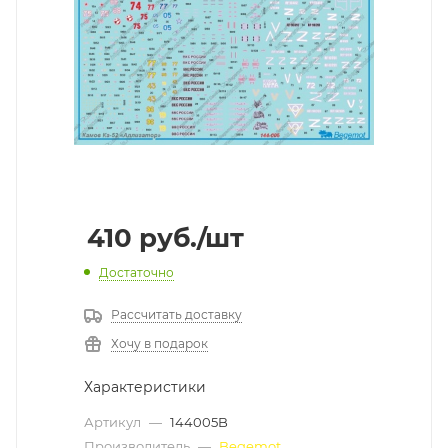
410
руб.
/шт
Достаточно
Рассчитать доставку
Хочу в подарок
Характеристики
Артикул
—
144005B
Производитель
—
Begemot