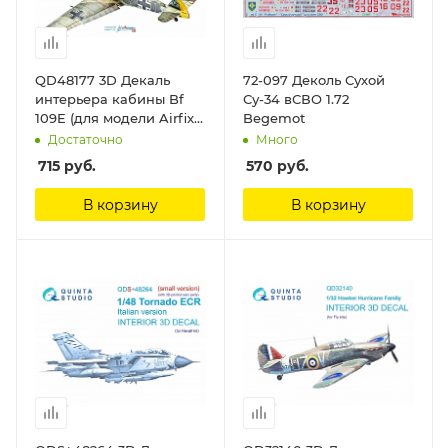
QD48177 3D Декаль
72-097 Деколь Сухой
интерьера кабины Bf
Су-34 вСВО 1.72
109E (для модели Airfix)
Begemot
Quinta Studio
Достаточно
Много
715
руб.
570
руб.
В корзину
В корзину