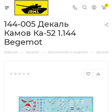
0
144-005 Декаль
Камов Ка-52 1.144
Begemot
—
—
—
Главная
Каталог
Дополнения к моделям
Декали