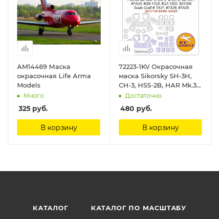
AM14469 Маска
72223-1KV Окрасочная
окрасочная Life Arma
маска Sikorsky SH-3H,
Models
CH-3, HSS-2B, HAR Mk.3 /
Westland Seaking Mk.41
Много
Достаточно
(FUJIMI #27029, #72073,
325
руб.
480
руб.
#72072, #27041, #7A30,
#Q6-1000, #Q7-1000,
В корзину
В корзину
#31006 / Scale Craft #
7A31, #7A28, #7A29) -
(двусторонние маски) +
маски на диски и
колеса KV Models
КАТАЛОГ
КАТАЛОГ ПО МАСШТАБУ