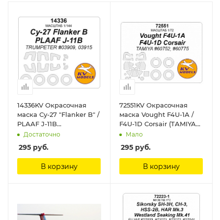
14336KV Окрасочная
72551KV Окрасочная
маска Су-27 "Flanker B" /
маска Vought F4U-1A /
PLAAF J-11B
F4U-1D Corsair (TAMIYA
(TRUMPETER #03909,
#60752, #60775) + маски
Достаточно
Мало
03915) + маски на диски
на диски и колеса KV
295
руб.
295
руб.
и колеса KV Models
Models
В корзину
В корзину