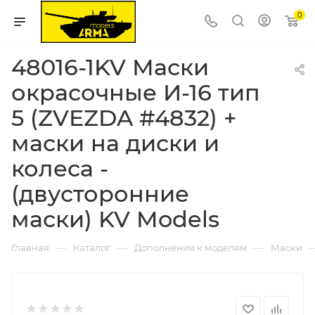
0
48016-1KV Маски
окрасочные И-16 тип
5 (ZVEZDA #4832) +
маски на диски и
колеса -
(двусторонние
маски) KV Models
—
—
—
Главная
Каталог
Дополнения к моделям
Маски