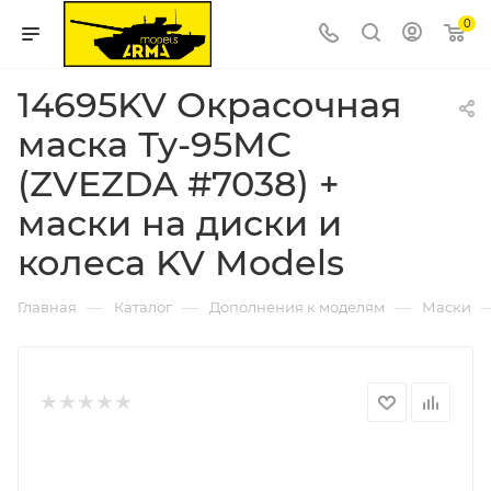
0
14695KV Окрасочная
маска Ту-95МС
(ZVEZDA #7038) +
маски на диски и
колеса KV Models
—
—
—
Главная
Каталог
Дополнения к моделям
Маски