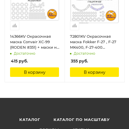
14366KV Окрасочная
72801KV Окрасочная
маска Convair XC-99
маска Fokker F-27 , F-27
(RODEN #351) + маски на
MK400, F-27-400
диски и колеса KV
Friendship (ESCI/ERTL
Достаточно
Достаточно
Models
#9111, #9112, #9114, #9115 /
415
руб.
355
руб.
ITALERI #1430) + маски
на диски и колеса KV
В корзину
В корзину
Models
КАТАЛОГ
КАТАЛОГ ПО МАСШТАБУ