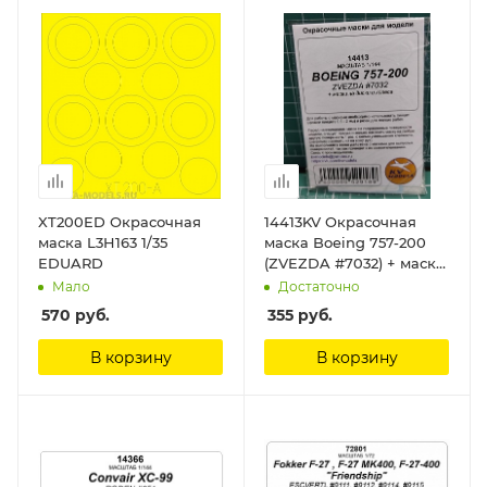
XT200ED Окрасочная
14413KV Окрасочная
маска L3H163 1/35
маска Boeing 757-200
EDUARD
(ZVEZDA #7032) + маски
на диски и колеса KV
Мало
Достаточно
Models
570
руб.
355
руб.
В корзину
В корзину