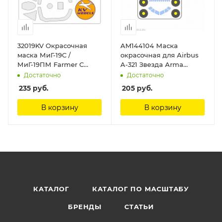
32019KV Окрасочная
AM144104 Маска
маска МиГ-19С /
окрасочная для Airbus
МиГ-19ПМ Farmer C
A-321 Звезда Arma
(TRUMPETER #02207,
Models
Достаточно
Достаточно
#02209) KV Models
235
руб.
205
руб.
В корзину
В корзину
КАТАЛОГ
КАТАЛОГ ПО МАСШТАБУ
БРЕНДЫ
СТАТЬИ