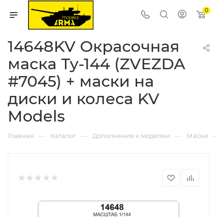
0
14648KV Окрасочная
маска Ту-144 (ZVEZDA
#7045) + маски на
диски и колеса KV
Models
—
—
—
Главная
Каталог
Дополнения к моделям
Маски