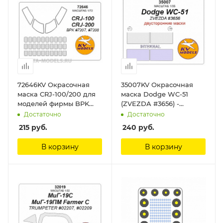
72646KV Окрасочная
35007KV Окрасочная
маска CRJ-100/200 для
маска Dodge WC-51
моделей фирмы BPK
(ZVEZDA #3656) -
Models KV Models
(двусторонние маски)
Достаточно
Достаточно
KV Models
215
руб.
240
руб.
В корзину
В корзину