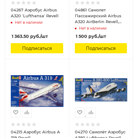
04267 Аэробус Airbus
04861 Самолет
A320 'Lufthansa' Revell
Пассажирский Airbus
A320 AirBerlin Revell,
Нет в наличии
1/144
Нет в наличии
1 363.50
руб.
/шт
1 500
руб.
/шт
Подписаться
Подписаться
04215 Аэробус Airbus A
04270 Самолёт Аэробус
319 Revell
A380 Lufthansa Revell,