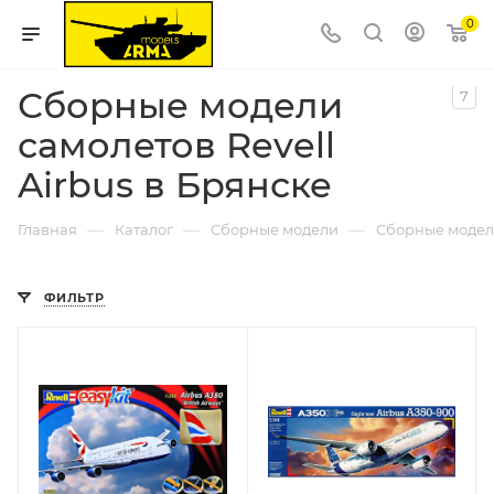
0
Сборные модели
7
самолетов Revell
Airbus в Брянске
—
—
—
Главная
Каталог
Сборные модели
Сборные модел
ФИЛЬТР